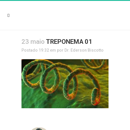
23 maio
TREPONEMA 01
Postado 19:32
em
por
Dr. Ederson Biscotto