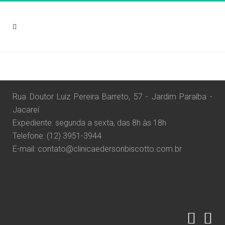
Rua Doutor Luiz Pereira Barreto, 57 - Jardim Paraíba -
Jacareí
Expediente: segunda a sexta, das 8h às 18h
Telefone: (12) 3951-3944
E-mail: contato@clinicaedersonbiscotto.com.br