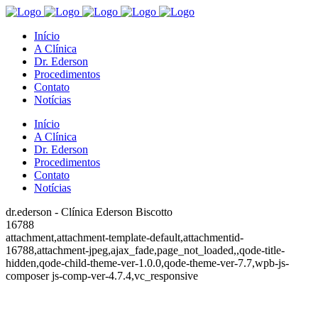
Início
A Clínica
Dr. Ederson
Procedimentos
Contato
Notícias
Início
A Clínica
Dr. Ederson
Procedimentos
Contato
Notícias
dr.ederson - Clínica Ederson Biscotto
16788
attachment,attachment-template-default,attachmentid-
16788,attachment-jpeg,ajax_fade,page_not_loaded,,qode-title-
hidden,qode-child-theme-ver-1.0.0,qode-theme-ver-7.7,wpb-js-
composer js-comp-ver-4.7.4,vc_responsive